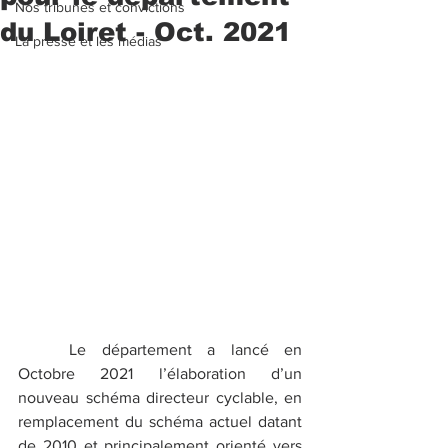
Nos tribunes et convictions
du Loiret - Oct. 2021
La presse et les médias
	Le département a lancé en 
Octobre 2021 l’élaboration d’un 
nouveau schéma directeur cyclable, en 
remplacement du schéma actuel datant 
de 2010 et principalement orienté vers 