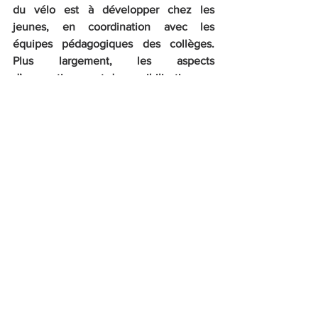
du vélo est à développer chez les 
jeunes, en coordination avec les 
équipes pédagogiques des collèges. 
Plus largement, les aspects 
d’apprentissage et de sensibilisation aux 
avantages aussi bien individuels que 
collectifs du vélo doivent constituer un 
volet bien identifié du plan vélo du 
département, qui ne doit pas se réduire 
à une somme d’aménagements de la 
voirie
.
Sources :
(1) Trafic RD Loiret :
https://loiret.maps.arcgis.com/apps/Map
Series/index.html?
appid=459d35572b0a44ceb0ac0f3e62f