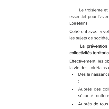
	Le troisième et dernier point que je développerai de suite, concerne un sujet absolument 
essentiel pour l’ave
Loirétains.
Cohérent avec la vol
les sujets de société,
La prévention
collectivités territoria
Effectivement, les o
la vie des Loirétain
Dès la naissance
; 
Auprès des coll
sécurité routière
Auprès de tous 