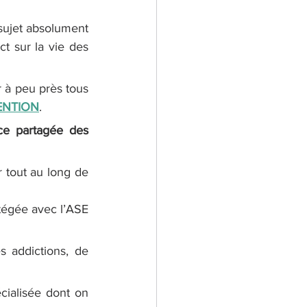
t sur la vie des 
 à peu près tous 
ENTION
.
e partagée des 
 tout au long de 
tégée avec l’ASE 
 addictions, de 
ialisée dont on 