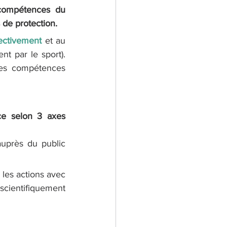
compétences du 
 de protection. 
lectivement
 et au 
t par le sport). 
es compétences 
ce selon 3 axes 
près du public 
les actions avec 
cientifiquement 