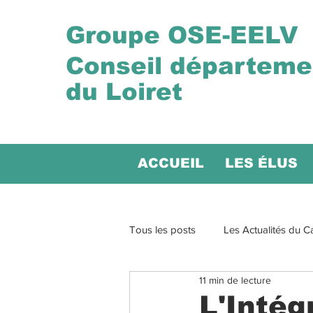
Groupe OSE-EELV
Conseil départeme
du Loiret
ACCUEIL
LES ÉLUS
Tous les posts
Les Actualités du C
11 min de lecture
La presse et les médias
L'Intég