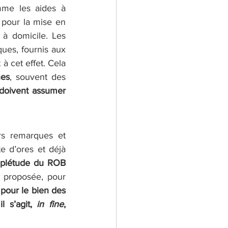
mme les aides à 
 pour la mise en 
à domicile. Les 
ues, fournis aux 
cet effet. Cela 
nes
, souvent des 
doivent assumer 
rs remarques et 
e d’ores et déjà 
préoccupation sur le bon partage des informations et la complétude du ROB 
 proposée, pour 
our le bien des 
l s’agit, 
in fine
, 