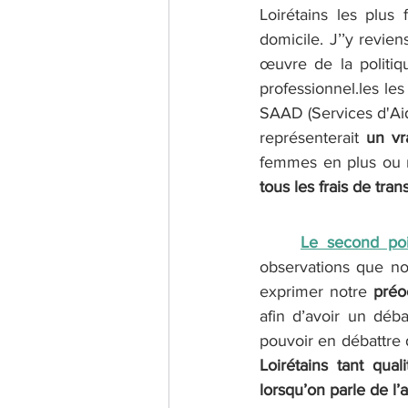
Loirétains les plus 
domicile. J’’y revien
œuvre de la politiqu
professionnel.les les
SAAD (Services d'Aid
représenterait 
un vr
femmes en plus ou mo
tous les frais de tran
Le second po
observations que nou
exprimer notre 
afin d’avoir un déba
pouvoir en débattre d
Loirétains tant qual
lorsqu’on parle de l