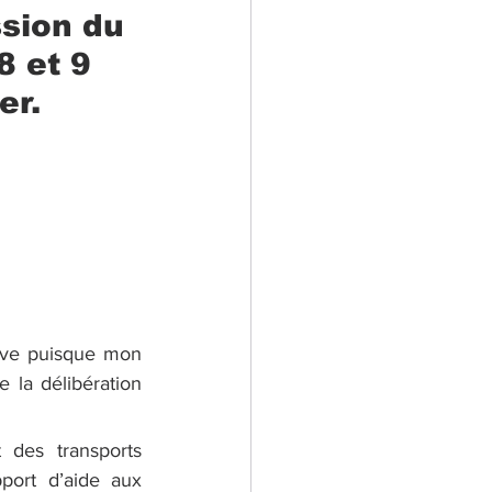
ssion du 
 et 9 
er.
rève puisque mon 
la délibération 
 des transports 
port d’aide aux 