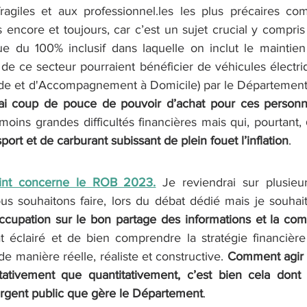
fragiles et aux professionnel.les les plus précaires co
s encore et toujours, car c’est un sujet crucial y compris
e du 100% inclusif dans laquelle on inclut le maintien 
 de ce secteur pourraient bénéficier de véhicules électriq
e et d'Accompagnement à Domicile) par le Département à 
ai coup de pouce de pouvoir d’achat pour ces person
ins grandes difficultés financières mais qui, pourtant, 
sport et de carburant subissant de plein fouet l’inflation
.  
int concerne le ROB 2023.
 Je reviendrai sur plusieu
s souhaitons faire, lors du débat dédié mais je souhait
t éclairé et de bien comprendre la stratégie financière
e manière réelle, réaliste et constructive. 
Comment agir p
itativement que quantitativement, c’est bien cela dont i
’argent public que gère le Département
.  