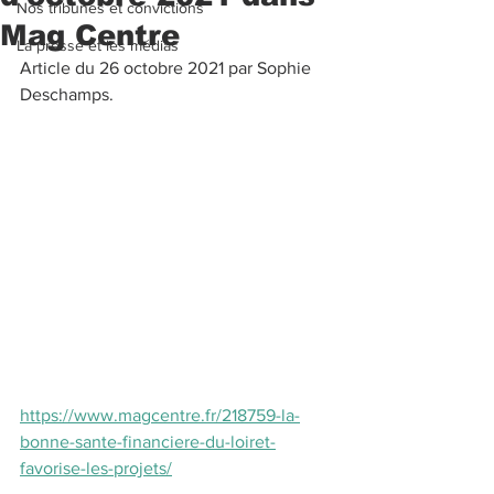
Nos tribunes et convictions
Mag Centre
La presse et les médias
Article du 26 octobre 2021 par Sophie 
Deschamps. 
https://www.magcentre.fr/218759-la-
bonne-sante-financiere-du-loiret-
favorise-les-projets/