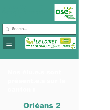
Groupe OSE-EELV
Conseil départemental
du Loiret
Nos élu.e.s sont
présent.e.s sur le
canton :
Orléans 2