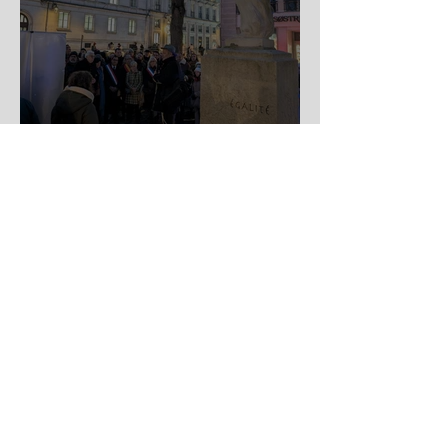
Commémorations
attentats
1 min de lecture
Changeons de regard