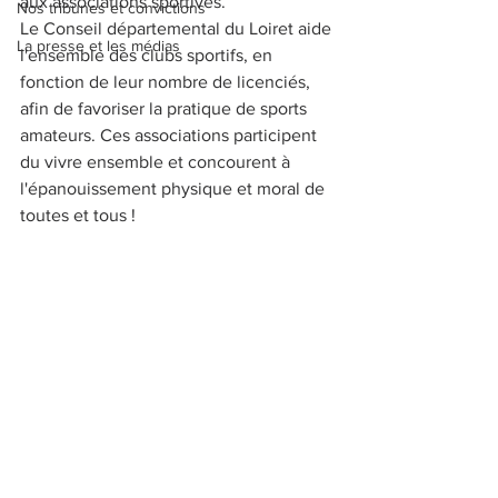
aux associations sportives.
Nos tribunes et convictions
Le Conseil départemental du Loiret aide 
La presse et les médias
l'ensemble des clubs sportifs, en 
fonction de leur nombre de licenciés, 
afin de favoriser la pratique de sports 
amateurs. Ces associations participent 
du vivre ensemble et concourent à 
l'épanouissement physique et moral de 
toutes et tous !