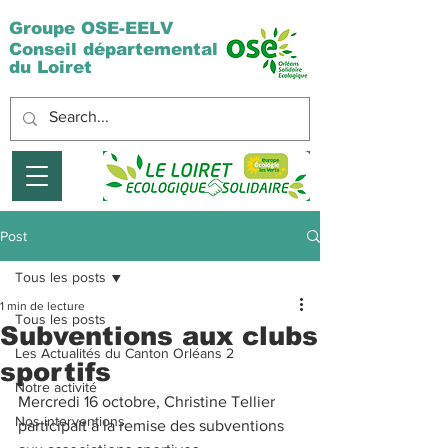
Groupe OSE-EELV
Conseil départemental
du Loiret
Post
Tous les posts
1 min de lecture
Tous les posts
Subventions aux clubs
Les Actualités du Canton Orléans 2
sportifs
Notre activité
Mercredi 16 octobre, Christine Tellier 
Nos interventions
participait à la remise des subventions 